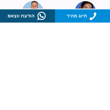
חיוג מהיר
הודעת ווצאפ
בלי פורמן
פלג פורמן
מייסדת שותפה של
מייסד שותף ועמוד
Prime
השדרה של
Translations.
הפעילות
בלי היא בעלת
הבינלאומית שלנו.
תואר בכלכלה
פלג מביא שלושה
ומשאבי אנוש ותואר
עשורים של ניסיון
במשפטים. עם חיים
כמהנדס תעשייה
שלמים של שימוש
וניהול. מעורבותו
בשפה ככלי, הניסיון
הענפה בניהול
שלה כולל תפקידים
פרויקטים ברחבי
בכירים בארץ
העולם, כולל
ובעולם, בין היתר
אפריקה, אירופה,
עבדה כעיתונאית,
רוסיה, המזרח
וכעורכת לשונית
הרחוק, המזרח
עבור פרסומים
התיכון, ארה"ב